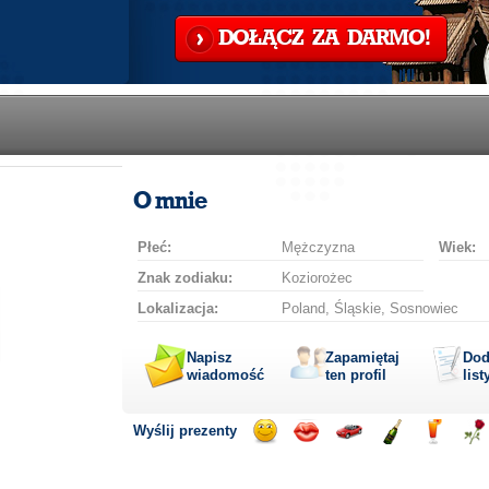
DOŁĄCZ ZA DARMO!
O mnie
Płeć:
Mężczyzna
Wiek:
Znak zodiaku:
Koziorożec
Lokalizacja:
Poland, Śląskie, Sosnowiec
Napisz
Zapamiętaj
Dod
wiadomość
ten profil
list
Wyślij prezenty
Wyślij
Wyślij
Przejażdżka
Wyślij
Wyślij
Wyś
uśmiech
buziaka
samochodem
szampana
drinka
róż