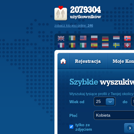
2079304
użytkowników
zobacz kto jest online:
246
Rejestracja
Moje Kon
Szybkie
wyszuki
Wyszukaj tysiące profili z Twojej okolicy
Wiek od
do
Płeć
tylko ze
zdjęciem