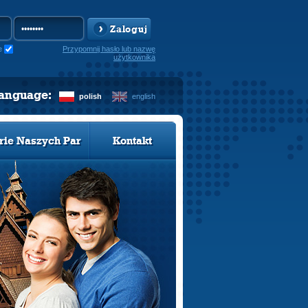
Zaloguj
e
Przypomnij hasło lub nazwę
użytkownika
language:
polish
english
rie Naszych Par
Kontakt