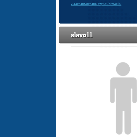
zaawansowane wyszukiwanie
slavo11