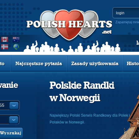
Zapamiętaj mni
to
Najczęstsze pytania
Zasady użytkowania
Histo
Polskie Randki
wanie
w Norwegii
:
Największy Polski Serwis Randkowy dla Polek i
Polaków w Norwegii.
Wyszukaj