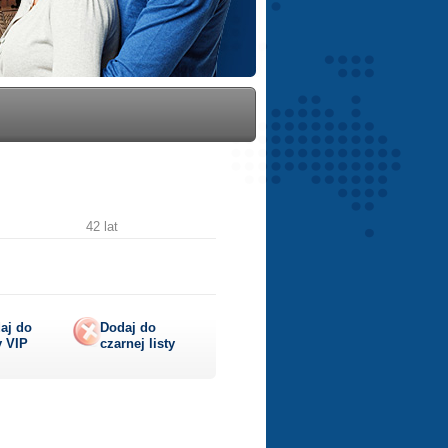
42 lat
aj do
Dodaj do
y
VIP
czarnej listy
lij
ę