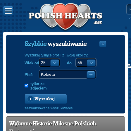
Z
Szybkie
wyszukiwanie
Wyszukaj tysiące profili z Twojej okolicy:
Wiek od
do
POLISH
ENGLISH
Płeć
tylko ze
zdjęciem
Wyszukaj
zaawansowane wyszukiwanie
Wybrane Historie Miłosne Polskich