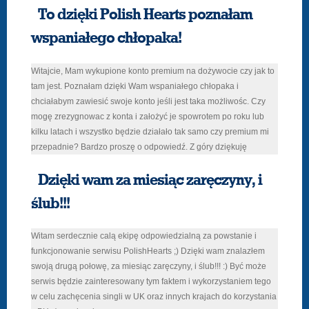
To dzięki Polish Hearts poznałam
wspaniałego chłopaka!
Witajcie, Mam wykupione konto premium na dożywocie czy jak to
tam jest. Poznałam dzięki Wam wspaniałego chłopaka i
chciałabym zawiesić swoje konto jeśli jest taka możliwośc. Czy
mogę zrezygnowac z konta i założyć je spowrotem po roku lub
kilku latach i wszystko będzie działało tak samo czy premium mi
przepadnie? Bardzo proszę o odpowiedź. Z góry dziękuję
Dzięki wam za miesiąc zaręczyny, i
ślub!!!
Witam serdecznie calą ekipę odpowiedzialną za powstanie i
funkcjonowanie serwisu PolishHearts ;) Dzięki wam znalazłem
swoją drugą połowę, za miesiąc zaręczyny, i ślub!!! :) Być może
serwis będzie zainteresowany tym faktem i wykorzystaniem tego
w celu zachęcenia singli w UK oraz innych krajach do korzystania