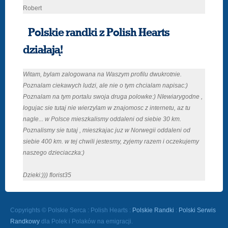
Robert
Polskie randki z Polish Hearts
działają!
Witam, bylam zalogowana na Waszym profilu dwukrotnie.
Poznalam ciekawych ludzi, ale nie o tym chcialam napisac:)
Poznalam na tym portalu swoja druga polowke:) NIewiarygodne ,
logujac sie tutaj nie wierzylam w znajomosc z internetu, az tu
nagle... w Polsce mieszkalismy oddaleni od siebie 30 km.
Poznalismy sie tutaj , mieszkajac juz w Norwegii oddaleni od
siebie 400 km. w tej chwili jestesmy, zyjemy razem i oczekujemy
naszego dzieciaczka:)
Dzieki:))) florist35
Copyrights © Polskie Serca : Polish Hearts :
Polskie Randki
:
Polski Serwis
Randkowy
dla Polek i Polaków na emigracji.