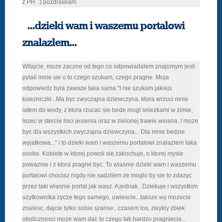
z PH. :) pozdrawiam
...dzieki wam i waszemu portalowi
znalazlem...
Witajcie, moze zaczne od tego co odpowiadalem znajomym jesli
pytali mnie sie o to czego szukam, czego pragne. Moja
odpowiedz byla zawsze taka sama "I nie szukam jakiejs
ksiezniczki...Ma byc zwyczajna dziewczyna, ktora wrzuci mnie
latem do wody, z ktora rzucac sie bede mogl sniezkami w zimie,
lezec w stercie lisci jesienia oraz w zielonej trawie wiosna. I moze
byc dla wszystkich zwyczajna dziewczyna... Dla mnie bedzie
wyjatkowa..." i to dzieki wam i waszemu portalowi znalazlem taka
osobe. Kobiete w ktorej powoli sie zakochuje, o ktorej mysle
powaznie i z ktora pragne byc. To wlasnie dzieki wam i waszemu
portalowi chociaz nigdy nie sadzilem ze moglo by sie to zdazyc
przez taki wlasnie portal jak wasz. A jednak...Dziekuje i wszystkim
uzytkownika zycze tego samego, uwiescie...taksze wy mozecie
znalesc, dajcie tylko sobie szanse...czasem los, zwykly zbiek
okolicznosci moze wam dac to czego tak bardzo pragniecie...