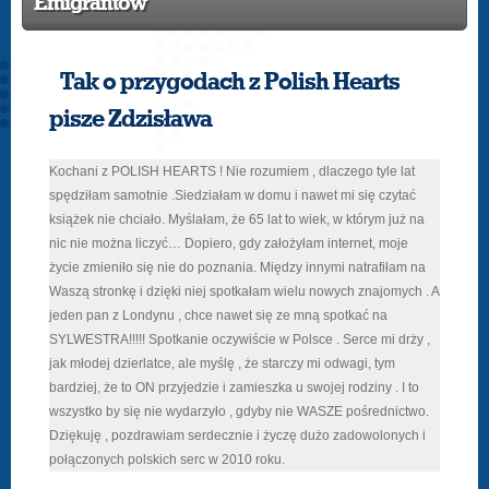
Emigrantów
Tak o przygodach z Polish Hearts
pisze Zdzisława
Kochani z POLISH HEARTS ! Nie rozumiem , dlaczego tyle lat
spędziłam samotnie .Siedziałam w domu i nawet mi się czytać
książek nie chciało. Myślałam, że 65 lat to wiek, w którym już na
nic nie można liczyć… Dopiero, gdy założyłam internet, moje
życie zmieniło się nie do poznania. Między innymi natrafiłam na
Waszą stronkę i dzięki niej spotkałam wielu nowych znajomych . A
jeden pan z Londynu , chce nawet się ze mną spotkać na
SYLWESTRA!!!!! Spotkanie oczywiście w Polsce . Serce mi drży ,
jak młodej dzierlatce, ale myślę , że starczy mi odwagi, tym
bardziej, że to ON przyjedzie i zamieszka u swojej rodziny . I to
wszystko by się nie wydarzyło , gdyby nie WASZE pośrednictwo.
Dziękuję , pozdrawiam serdecznie i życzę dużo zadowolonych i
połączonych polskich serc w 2010 roku.