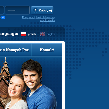
Zaloguj
e
Przypomnij hasło lub nazwę
użytkownika
language:
polish
english
rie Naszych Par
Kontakt