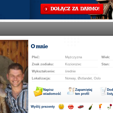
DOŁĄCZ ZA DARMO!
O mnie
Płeć:
Mężczyzna
Wiek:
Znak zodiaku:
Koziorożec
Stan:
Wykształcenie:
średnie
Lokalizacja:
Norway, Østlandet, Oslo
Napisz
Zapamiętaj
Dod
wiadomość
ten profil
list
Wyślij prezenty
Wyślij
Wyślij
Przejażdżka
Wyślij
Wyślij
Wyś