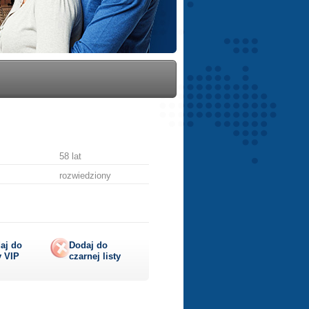
58 lat
rozwiedziony
aj do
Dodaj do
y
VIP
czarnej listy
lij