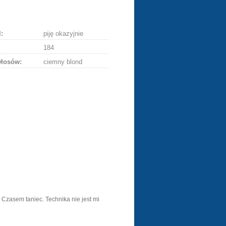
ę
:
piję okazyjnie
:
184
włosów:
ciemny blond
a. Czasem taniec. Technika nie jest mi