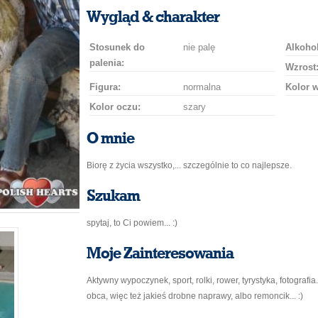
uśmiech
buziaka
samochodem
szampana
drinka
róż
Wygląd & charakter
Stosunek do
nie palę
Alkohol
palenia:
Wzrost
Figura:
normalna
Kolor 
Kolor oczu:
szary
O mnie
Biorę z życia wszystko,... szczególnie to co najlepsze.
Szukam
spytaj, to Ci powiem... :)
Moje Zainteresowania
Aktywny wypoczynek, sport, rolki, rower, tyrystyka, fotografi
obca, więc też jakieś drobne naprawy, albo remoncik... :)