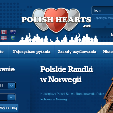
Zapamiętaj mni
to
Najczęstsze pytania
Zasady użytkowania
Histo
Polskie Randki
wanie
w Norwegii
:
Największy Polski Serwis Randkowy dla Polek i
Polaków w Norwegii.
Wyszukaj