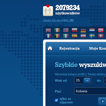
2079234
użytkowników
zobacz kto jest online:
183
Rejestracja
Moje Kon
Szybkie
wyszuki
Wyszukaj tysiące profili z Twojej okolicy
Wiek od
do
Płeć
tylko ze
zdjęciem