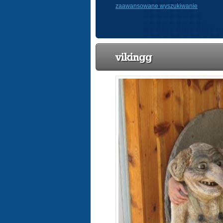
zaawansowane wyszukiwanie
vikingg