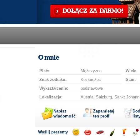
DOŁĄCZ ZA DARMO!
O mnie
Płeć:
Mężczyzna
Wiek:
Znak zodiaku:
Koziorożec
Stan:
Wykształcenie:
podstawowe
Lokalizacja:
Austria, Salzburg, Sankt Johan
Napisz
Zapamiętaj
Dod
wiadomość
ten profil
list
Wyślij prezenty
Wyślij
Wyślij
Przejażdżka
Wyślij
Wyślij
Wyś