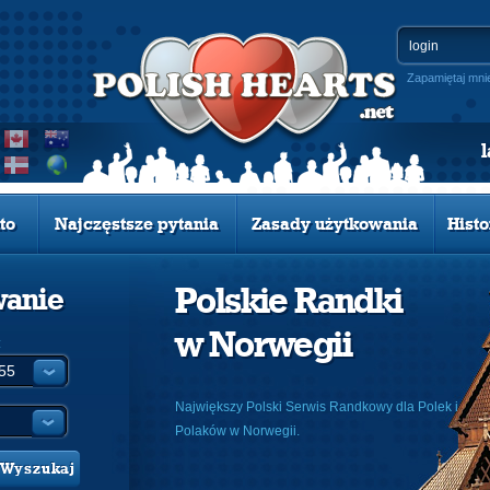
Zapamiętaj mni
to
Najczęstsze pytania
Zasady użytkowania
Histo
Polskie Randki
wanie
w Norwegii
:
Największy Polski Serwis Randkowy dla Polek i
Polaków w Norwegii.
Wyszukaj