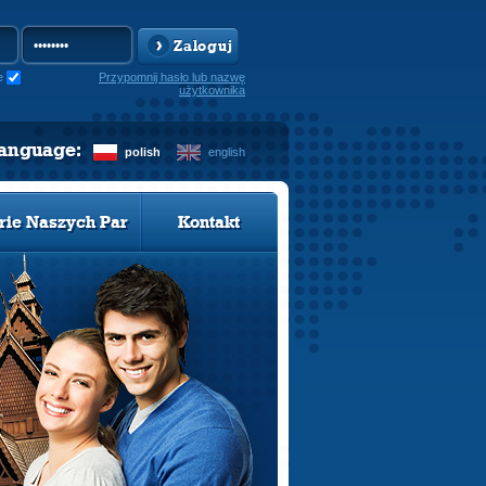
Zaloguj
e
Przypomnij hasło lub nazwę
użytkownika
language:
polish
english
rie Naszych Par
Kontakt