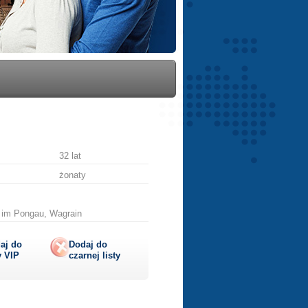
32 lat
żonaty
n im Pongau, Wagrain
aj do
Dodaj do
y
VIP
czarnej listy
lij