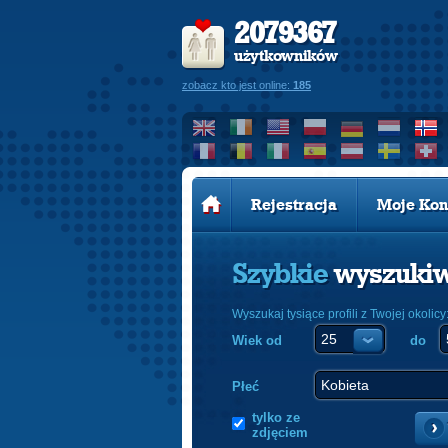
2079367
użytkowników
zobacz kto jest online:
185
Rejestracja
Moje Kon
Szybkie
wyszuki
Wyszukaj tysiące profili z Twojej okolicy
Wiek od
do
Płeć
tylko ze
zdjęciem