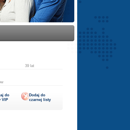
39 lat
ów
aj do
Dodaj do
y
VIP
czarnej listy
lij
ę