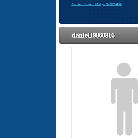
zaawansowane wyszukiwanie
daniel19860816