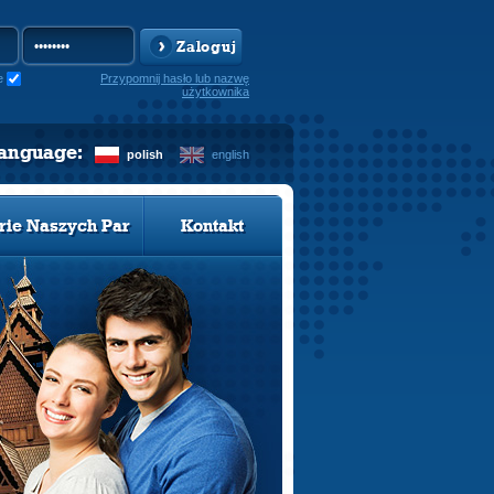
Zaloguj
e
Przypomnij hasło lub nazwę
użytkownika
language:
polish
english
rie Naszych Par
Kontakt