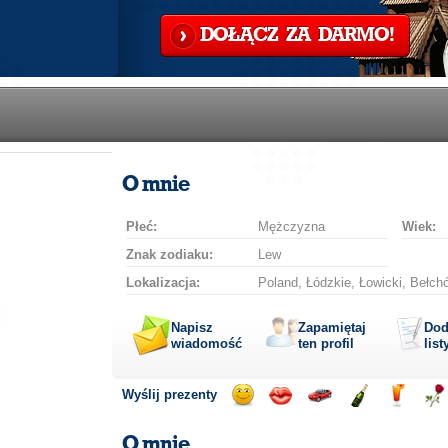
DOŁĄCZ ZA DARMO!
O mnie
Płeć:
Mężczyzna
Wiek:
Znak zodiaku:
Lew
Lokalizacja:
Poland, Łódzkie, Łowicki, Bełch
Napisz
Zapamiętaj
Dod
wiadomość
ten profil
list
Wyślij prezenty
Wyślij
Wyślij
Przejażdżka
Wyślij
Wyślij
Wyś
uśmiech
buziaka
samochodem
szampana
drinka
róż
O mnie