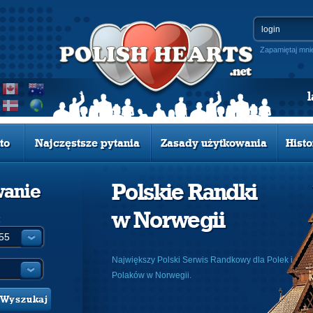
Zapamiętaj mni
to
Najczęstsze pytania
Zasady użytkowania
Histo
Polskie Randki
wanie
w Norwegii
:
Największy Polski Serwis Randkowy dla Polek i
Polaków w Norwegii.
Wyszukaj