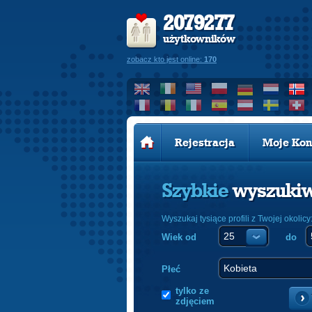
2079277
użytkowników
zobacz kto jest online:
170
Rejestracja
Moje Kon
Szybkie
wyszuki
Wyszukaj tysiące profili z Twojej okolicy
Wiek od
do
Płeć
tylko ze
zdjęciem