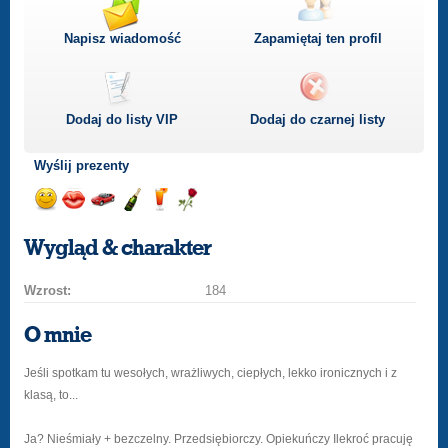
Napisz wiadomość
Zapamiętaj ten profil
Dodaj do listy
VIP
Dodaj do czarnej listy
Wyślij prezenty
Wyślij
Wyślij
Przejażdżka
Wyślij
Wyślij
Wyślij
uśmiech
buziaka
samochodem
szampana
drinka
różę
Wygląd & charakter
Wzrost:
184
O mnie
Jeśli spotkam tu wesołych, wrażliwych, ciepłych, lekko ironicznych i z
klasą, to...
Ja? Nieśmiały + bezczelny. Przedsiębiorczy. Opiekuńczy Ilekroć pracuję