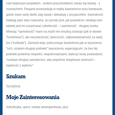
nad większym projektem - jestem pracoholikiem; kiedy się bawię - z
rozmachem. Pasjami przesiaduję w małej kawiarence przy kampusie,
gdzie mam swój stolik, piję kawę i debatuję z przyjaciółmi. Samotność
traktuję jako stan naturalny: po prostu jest, jak powietrze i dlatego tym
łatwiej jest mi uszanować odrebność - i samotność - drugiej osoby.
Mówiąc "samotność" mam na myśli nie smutną izolację (jak w słowie
"loneliness"), ale niezależność, twórczość, odpowiedzialność za swój
los ("solitude"). Zamiast więc potocznego biadolenia jak w wyrażeniu
"och, szukam drugiej połówki" (wyrażeniu sugerującym, że bez tej
połówki jesteśmy niepełni, niepełnosprawni, kalecy) wolę powiedzieć
"szukam drugiej samotności, aby wspólnie świętować wolność i
lojalność z wyboru".
Szukam
Szczęścia
Moje Zainteresowania
Astrofizyka, sport, sztuka awangardowa, jazz