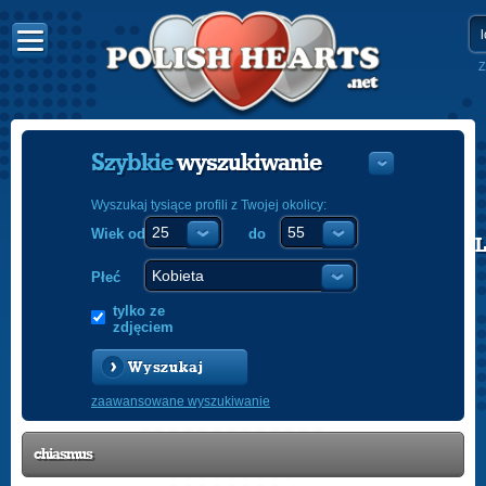
Z
Szybkie
wyszukiwanie
Wyszukaj tysiące profili z Twojej okolicy:
Wiek od
do
POLISH
ENGLISH
Płeć
tylko ze
zdjęciem
Wyszukaj
zaawansowane wyszukiwanie
chiasmus