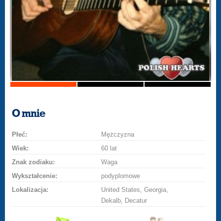
O mnie
Płeć:
Mężczyzna
Wiek:
60 lat
Znak zodiaku:
Waga
Wykształcenie:
podyplomowe
Lokalizacja:
United States, Georgia,
Dekalb, Decatur