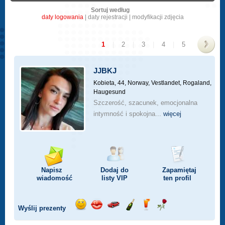
Sortuj według
daty logowania
|
daty rejestracji
|
modyfikacji zdjęcia
1
|
2
|
3
|
4
|
5
>
JJBKJ
Kobieta, 44,
Norway, Vestlandet, Rogaland,
Haugesund
Szczerość, szacunek, emocjonalna
intymność i spokojna...
więcej
Napisz
Dodaj do
Zapamiętaj
wiadomość
listy
VIP
ten profil
Wyślij prezenty
Wyślij
Wyślij
Przejażdżka
Wyślij
Wyślij
Wyślij
uśmiech
buziaka
samochodem
szampana
drinka
różę