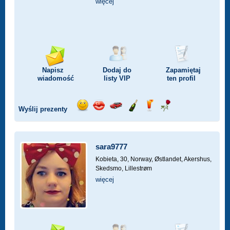
więcej
Napisz
Dodaj do
Zapamiętaj
wiadomość
listy
VIP
ten profil
Wyślij prezenty
Wyślij
Wyślij
Przejażdżka
Wyślij
Wyślij
Wyślij
uśmiech
buziaka
samochodem
szampana
drinka
różę
sara9777
Kobieta, 30,
Norway, Østlandet, Akershus,
Skedsmo, Lillestrøm
więcej