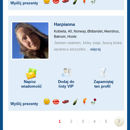
Wyślij prezenty
Wyślij
Wyślij
Przejażdżka
Wyślij
Wyślij
Wyślij
uśmiech
buziaka
samochodem
szampana
drinka
różę
Harpianna
Kobieta, 40,
Norway, Østlandet, Akershus,
Bærum, Hosle
Jestem wiatrem, który sieje, burzą która
wywraca wszystko...
więcej
Napisz
Dodaj do
Zapamiętaj
wiadomość
listy
VIP
ten profil
Wyślij prezenty
Wyślij
Wyślij
Przejażdżka
Wyślij
Wyślij
Wyślij
uśmiech
buziaka
samochodem
szampana
drinka
różę
1
|
2
|
3
|
4
|
5
>