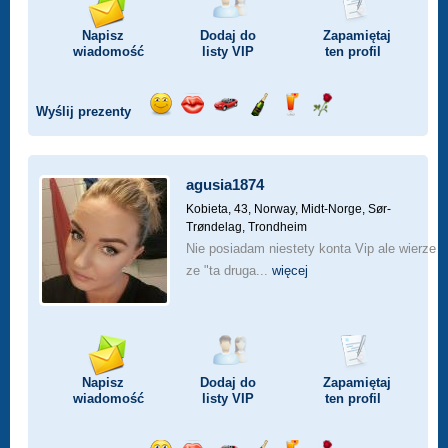
Napisz
Dodaj do
Zapamiętaj
wiadomość
listy
VIP
ten profil
Wyślij prezenty
Wyślij
Wyślij
Przejażdżka
Wyślij
Wyślij
Wyślij
uśmiech
buziaka
samochodem
szampana
drinka
różę
agusia1874
Kobieta, 43,
Norway, Midt-Norge, Sør-
Trøndelag, Trondheim
Nie posiadam niestety konta Vip ale wierze
ze "ta druga...
więcej
Napisz
Dodaj do
Zapamiętaj
wiadomość
listy
VIP
ten profil