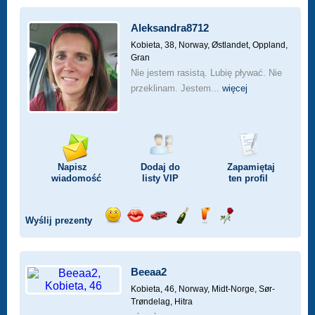
Aleksandra8712
Kobieta, 38,
Norway, Østlandet, Oppland,
Gran
Nie jestem rasistą. Lubię pływać. Nie
przeklinam. Jestem...
więcej
Napisz
Dodaj do
Zapamiętaj
wiadomość
listy
VIP
ten profil
Wyślij prezenty
Wyślij
Wyślij
Przejażdżka
Wyślij
Wyślij
Wyślij
uśmiech
buziaka
samochodem
szampana
drinka
różę
Beeaa2
Kobieta, 46,
Norway, Midt-Norge, Sør-
Trøndelag, Hitra