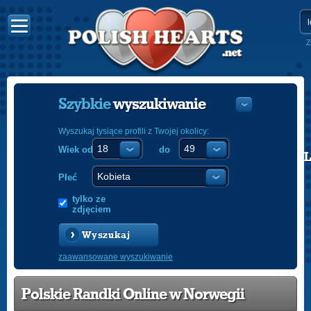
Z
Szybkie
wyszukiwanie
Wyszukaj tysiące profili z Twojej okolicy:
Wiek od
do
POLISH
ENGLISH
Płeć
tylko ze
zdjęciem
Wyszukaj
zaawansowane wyszukiwanie
Polskie Randki Online w Norwegii