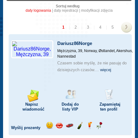
Sortuj według
daty logowania
|
daty rejestracji
|
modyfikacji zdjęcia
1
|
2
|
3
|
4
|
5
>
Dariusz86Norge
Mężczyzna, 39,
Norway, Østlandet, Akershus,
Nannestad
Czasem sobie myślę, że nie pasuję do
dzisiejszych czasów....
więcej
Napisz
Dodaj do
Zapamiętaj
wiadomość
listy
VIP
ten profil
Wyślij prezenty
Wyślij
Wyślij
Przejażdżka
Wyślij
Wyślij
Wyślij
uśmiech
buziaka
samochodem
szampana
drinka
różę