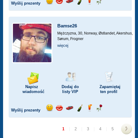
Wyślij prezenty
Wyślij
Wyślij
Przejażdżka
Wyślij
Wyślij
Wyślij
uśmiech
buziaka
samochodem
szampana
drinka
różę
Bamse26
Mężczyzna, 30,
Norway, Østlandet, Akershus,
Sørum, Frogner
więcej
Napisz
Dodaj do
Zapamiętaj
wiadomość
listy
VIP
ten profil
Wyślij prezenty
Wyślij
Wyślij
Przejażdżka
Wyślij
Wyślij
Wyślij
uśmiech
buziaka
samochodem
szampana
drinka
różę
1
|
2
|
3
|
4
|
5
>