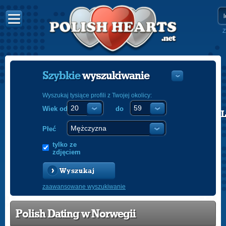
Z
Szybkie
wyszukiwanie
Wyszukaj tysiące profili z Twojej okolicy:
Wiek od
do
POLISH
ENGLISH
Płeć
tylko ze
zdjęciem
Wyszukaj
zaawansowane wyszukiwanie
Polish Dating w Norwegii