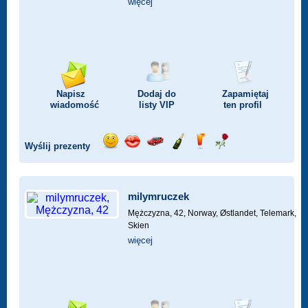
więcej
Napisz
Dodaj do
Zapamiętaj
wiadomość
listy
VIP
ten profil
Wyślij prezenty
Wyślij
Wyślij
Przejażdżka
Wyślij
Wyślij
Wyślij
uśmiech
buziaka
samochodem
szampana
drinka
różę
milymruczek
Mężczyzna, 42,
Norway, Østlandet, Telemark,
Skien
więcej