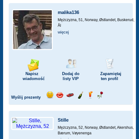
malika136
Mężczyzna, 51,
Norway, Østlandet, Buskerud,
Ål
więcej
Napisz
Dodaj do
Zapamiętaj
wiadomość
listy
VIP
ten profil
Wyślij prezenty
Wyślij
Wyślij
Przejażdżka
Wyślij
Wyślij
Wyślij
uśmiech
buziaka
samochodem
szampana
drinka
różę
Stille
Mężczyzna, 52,
Norway, Østlandet, Akershus,
Bærum, Vøyenenga