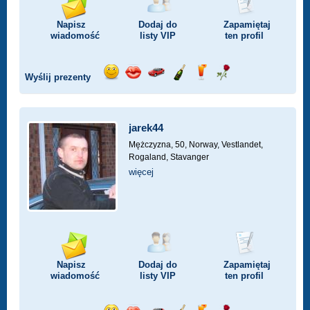
Napisz
Dodaj do
Zapamiętaj
wiadomość
listy
VIP
ten profil
Wyślij prezenty
Wyślij
Wyślij
Przejażdżka
Wyślij
Wyślij
Wyślij
uśmiech
buziaka
samochodem
szampana
drinka
różę
jarek44
Mężczyzna, 50,
Norway, Vestlandet,
Rogaland, Stavanger
więcej
Napisz
Dodaj do
Zapamiętaj
wiadomość
listy
VIP
ten profil