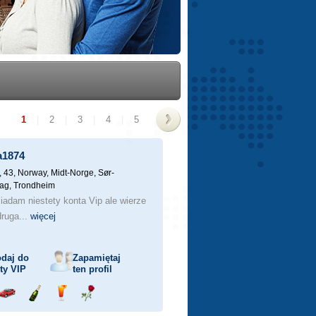
1
|
2
|
3
|
4
|
5
>
a1874
, 43,
Norway, Midt-Norge, Sør-
ag, Trondheim
iadam niestety konta Vip ale wierze
druga...
więcej
daj do
Zapamiętaj
sty
VIP
ten profil
j
Przejażdżka
Wyślij
Wyślij
Wyślij