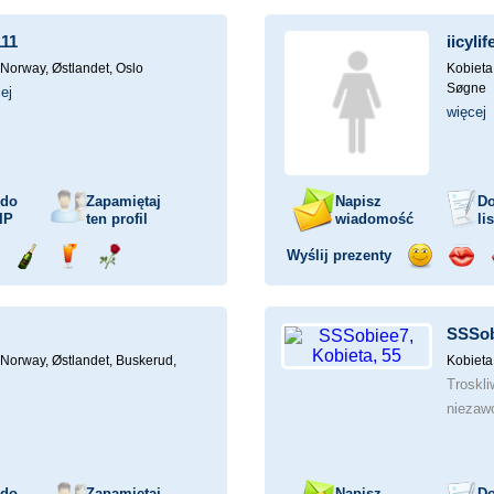
mochodem
szampana
drinka
różę
uśmiech
buzia
111
iicylif
Norway, Østlandet, Oslo
Kobieta
Søgne
ej
więcej
 do
Zapamiętaj
Napisz
Do
IP
ten profil
wiadomość
li
Wyślij prezenty
ejażdżka
Wyślij
Wyślij
Wyślij
Wyślij
Wyśli
mochodem
szampana
drinka
różę
uśmiech
buzia
SSSob
Norway, Østlandet, Buskerud,
Kobieta
Troskli
nieza
 do
Zapamiętaj
Napisz
Do