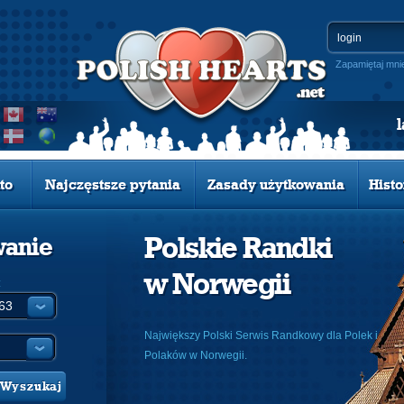
Zapamiętaj mni
to
Najczęstsze pytania
Zasady użytkowania
Histo
Polskie Randki
wanie
w Norwegii
:
Największy Polski Serwis Randkowy dla Polek i
Polaków w Norwegii.
Wyszukaj