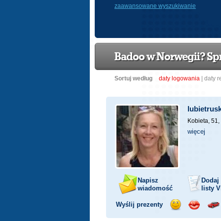
zaawansowane wyszukiwanie
Badoo w Norwegii? Spr
Sortuj według
daty logowania
|
daty r
lubietrus
Kobieta, 51,
więcej
Napisz
Dodaj
wiadomość
listy
V
Wyślij prezenty
Wyślij
Wyślij
Prz