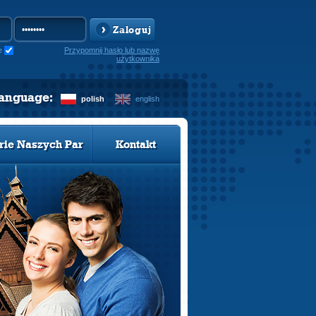
Zaloguj
e
Przypomnij hasło lub nazwę
użytkownika
language:
polish
english
rie Naszych Par
Kontakt