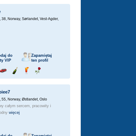
ka
samochodem
szampana
drinka
różę
e
, 38,
Norway, Sørlandet, Vest-Agder,
daj do
Zapamiętaj
sty
VIP
ten profil
j
Przejażdżka
Wyślij
Wyślij
Wyślij
ka
samochodem
szampana
drinka
różę
iee7
, 55,
Norway, Østlandet, Oslo
wy całym sercem, pracowity i
wodny
więcej
daj do
Zapamiętaj