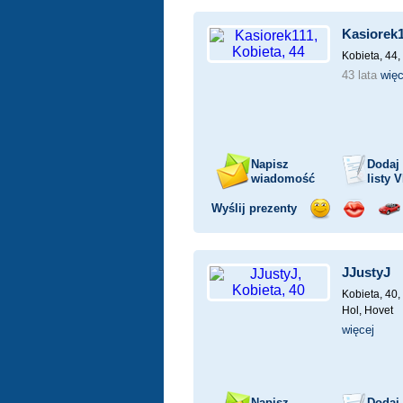
uśmiech
buziaka
sa
Kasiorek
Kobieta, 44,
43 lata
więc
Napisz
Dodaj
wiadomość
listy
V
Wyślij prezenty
Wyślij
Wyślij
Prz
uśmiech
buziaka
sa
JJustyJ
Kobieta, 40,
Hol, Hovet
więcej
Napisz
Dodaj