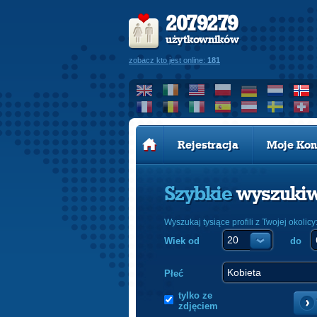
2079279
użytkowników
zobacz kto jest online:
181
Rejestracja
Moje Kon
Szybkie
wyszuki
Wyszukaj tysiące profili z Twojej okolicy
Wiek od
do
Płeć
tylko ze
zdjęciem