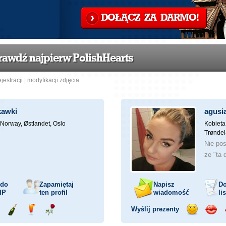
DOŁĄCZ ZA DARMO!
awdź najpierw PolishHearts
ejestracji
|
modyfikacji zdjęcia
kawki
agusi
Norway, Østlandet, Oslo
Kobieta
Trøndel
Nie pos
ze "ta 
 do
Zapamiętaj
Napisz
Do
IP
ten profil
wiadomość
li
Wyślij prezenty
ejażdżka
Wyślij
Wyślij
Wyślij
Wyślij
Wyśli