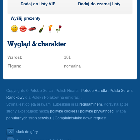
Dodaj do listy
VIP
Dodaj do czarnej listy
Wyślij prezenty
Wyślij
Wyślij
Przejażdżka
Wyślij
Wyślij
Wyślij
uśmiech
buziaka
samochodem
szampana
drinka
różę
Wygląd & charakter
Wzrost:
181
Figura:
normalna
Copyrights © Polskie Serca : Polish Hearts :
Polskie Randki
:
Polski Serwis
Randkowy
dla Polek i Polaków na emigracji.
Strona jest objęta prawami autorskimi oraz
regulaminem
. Korzystając ze
strony akceptujesz naszą
politykę cookies
i
politykę prywatności
. Mapa
popularnych stron serwisu
. |
Complaints/take down request
skok do góry