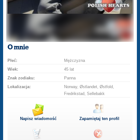
O mnie
Płeć:
Mężczyzna
Wiek:
45 lat
Znak zodiaku:
Panna
Lokalizacja:
Norway, Østlandet, Østfold,
Fredrikstad, Sellebakk
Napisz wiadomość
Zapamiętaj ten profil