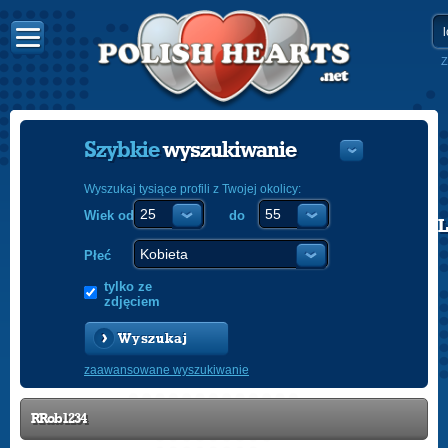
Z
Szybkie
wyszukiwanie
Wyszukaj tysiące profili z Twojej okolicy:
Wiek od
do
POLISH
ENGLISH
Płeć
tylko ze
zdjęciem
Wyszukaj
zaawansowane wyszukiwanie
RRob1234