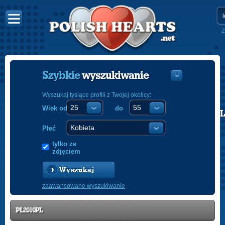
Z
Szybkie
wyszukiwanie
Wyszukaj tysiące profili z Twojej okolicy:
Wiek od
do
POLISH
ENGLISH
Płeć
tylko ze
zdjęciem
Wyszukaj
zaawansowane wyszukiwanie
PL2010PL