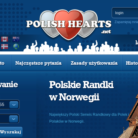
Zapamiętaj mni
to
Najczęstsze pytania
Zasady użytkowania
Histo
Polskie Randki
wanie
w Norwegii
:
Największy Polski Serwis Randkowy dla Polek i
Polaków w Norwegii.
Wyszukaj