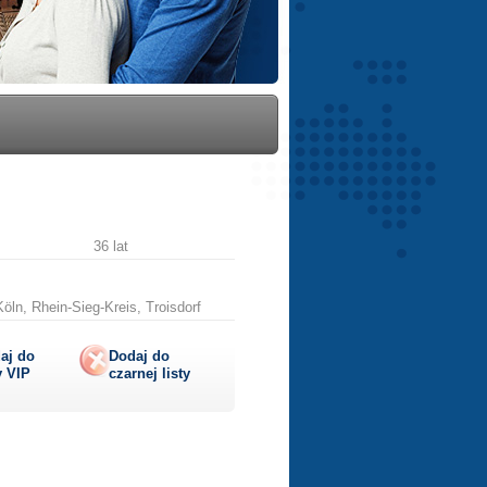
36 lat
öln, Rhein-Sieg-Kreis, Troisdorf
aj do
Dodaj do
y
VIP
czarnej listy
lij
ę