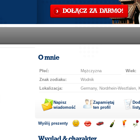
DOŁĄCZ ZA DARMO!
O mnie
Płeć:
Mężczyzna
Wiek:
Znak zodiaku:
Wodnik
Lokalizacja:
Germany, Nordrhein-Westfalen, K
Napisz
Zapamiętaj
Dod
wiadomość
ten profil
list
Wyślij prezenty
Wyślij
Wyślij
Przejażdżka
Wyślij
Wyślij
Wyś
uśmiech
buziaka
samochodem
szampana
drinka
róż
Wygląd & charakter