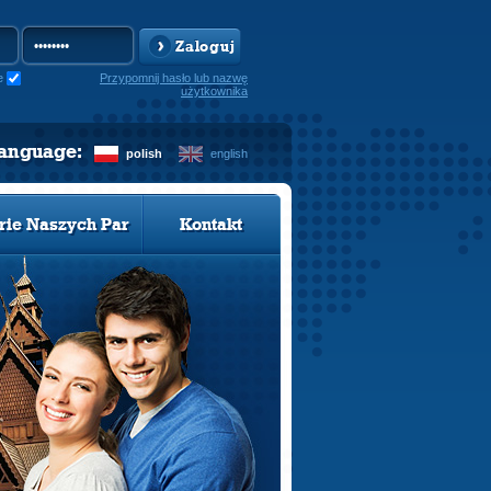
Zaloguj
e
Przypomnij hasło lub nazwę
użytkownika
language:
polish
english
rie Naszych Par
Kontakt