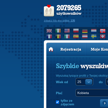
2079265
użytkowników
zobacz kto jest online:
135
Rejestracja
Moje Kon
Szybkie
wyszuki
Wyszukaj tysiące profili z Twojej okolicy
Wiek od
do
Płeć
tylko ze
zdjęciem