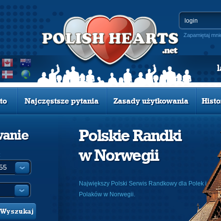
Zapamiętaj mni
to
Najczęstsze pytania
Zasady użytkowania
Histo
Polskie Randki
wanie
w Norwegii
:
Największy Polski Serwis Randkowy dla Polek i
Polaków w Norwegii.
Wyszukaj