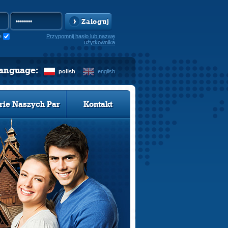
Zaloguj
e
Przypomnij hasło lub nazwę
użytkownika
language:
polish
english
rie Naszych Par
Kontakt