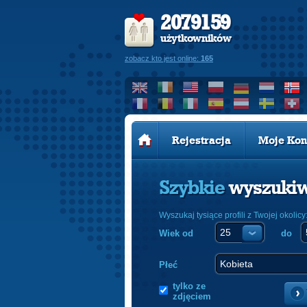
2079159
użytkowników
zobacz kto jest online:
165
Rejestracja
Moje Kon
Szybkie
wyszuki
Wyszukaj tysiące profili z Twojej okolicy
Wiek od
do
Płeć
tylko ze
zdjęciem