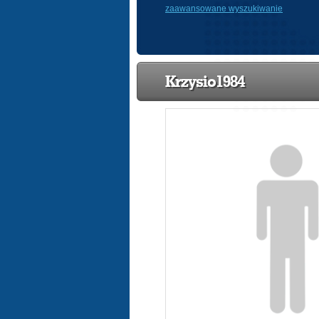
zaawansowane wyszukiwanie
Krzysio1984