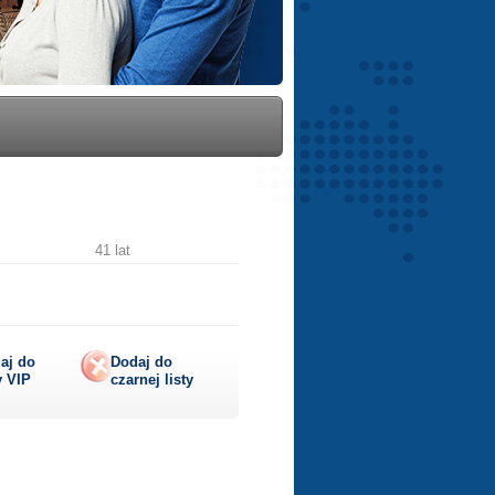
41 lat
aj do
Dodaj do
y
VIP
czarnej listy
lij
ę