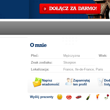
DOŁĄCZ ZA DARMO!
O mnie
Płeć:
Mężczyzna
Wiek:
Znak zodiaku:
Skorpion
Lokalizacja:
France, Ile-de-France, Paris
Napisz
Zapamiętaj
Dod
wiadomość
ten profil
list
Wyślij prezenty
Wyślij
Wyślij
Przejażdżka
Wyślij
Wyślij
Wyś
uśmiech
buziaka
samochodem
szampana
drinka
róż