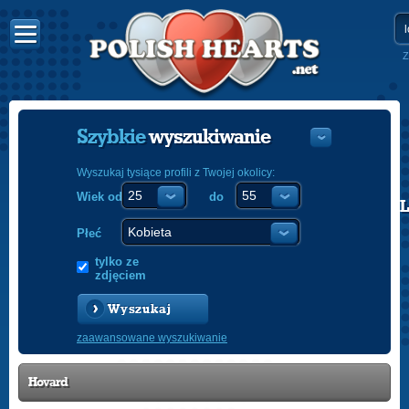
Z
Szybkie
wyszukiwanie
Wyszukaj tysiące profili z Twojej okolicy:
Wiek od
do
POLISH
ENGLISH
Płeć
tylko ze
zdjęciem
Wyszukaj
zaawansowane wyszukiwanie
Hovard