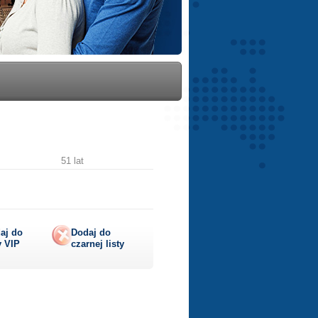
51 lat
aj do
Dodaj do
y
VIP
czarnej listy
lij
ę