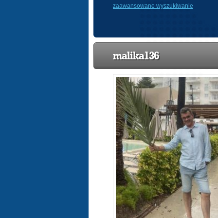
zaawansowane wyszukiwanie
malika136