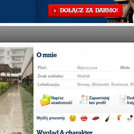
DOŁĄCZ ZA DARMO!
O mnie
Płeć:
Mężczyzna
Wiek:
Znak zodiaku:
Wodnik
Lokalizacja:
Norway, Østlandet, Buskerud, Ål
Napisz
Zapamiętaj
Dod
wiadomość
ten profil
list
Wyślij prezenty
Wyślij
Wyślij
Przejażdżka
Wyślij
Wyślij
Wyś
uśmiech
buziaka
samochodem
szampana
drinka
róż
Wygląd & charakter