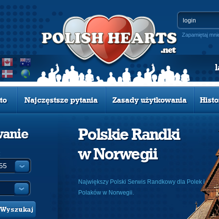
Zapamiętaj mni
to
Najczęstsze pytania
Zasady użytkowania
Histo
Polskie Randki
wanie
w Norwegii
:
Największy Polski Serwis Randkowy dla Polek i
Polaków w Norwegii.
Wyszukaj