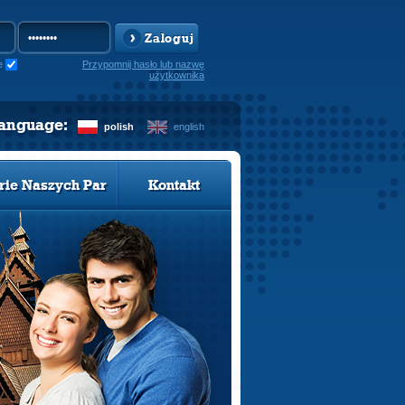
Zaloguj
e
Przypomnij hasło lub nazwę
użytkownika
language:
polish
english
rie Naszych Par
Kontakt