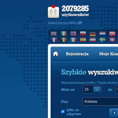
2079285
użytkowników
zobacz kto jest online:
188
Rejestracja
Moje Kon
Szybkie
wyszuki
Wyszukaj tysiące profili z Twojej okolicy
Wiek od
do
Płeć
tylko ze
zdjęciem