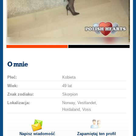
O mnie
Płeć:
Kobieta
Wiek:
49 lat
Znak zodiaku:
Skorpion
Lokalizacja:
Norway, Vestlandet,
Hordaland, Voss
Napisz wiadomość
Zapamiętaj ten profil