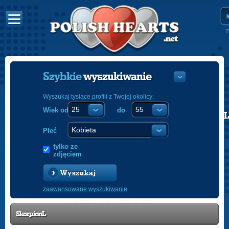
Z
Szybkie
wyszukiwanie
Wyszukaj tysiące profili z Twojej okolicy:
Wiek od
do
POLISH
ENGLISH
Płeć
tylko ze
zdjęciem
Wyszukaj
zaawansowane wyszukiwanie
SkorpionL