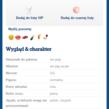
Dodaj do listy
VIP
Dodaj do czarnej listy
Wyślij prezenty
Wyślij
Wyślij
Przejażdżka
Wyślij
Wyślij
Wyślij
uśmiech
buziaka
samochodem
szampana
drinka
różę
Wygląd & charakter
Stosunek do palenia:
nie palę
Alkohol:
nie piję wcale
Wzrost:
151
Figura:
normalna
Kolor włosów:
inne
Kolor oczu:
piwny
Języki, w których mogę się
polski, rosyjski
porozumiewać: