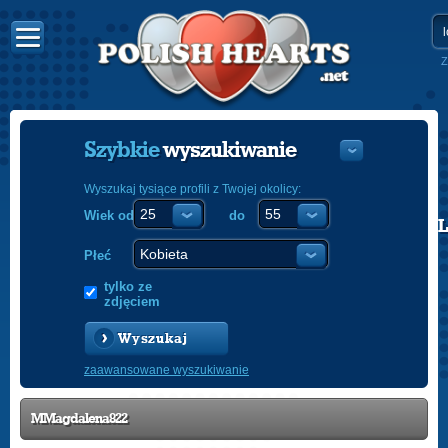
Z
Szybkie
wyszukiwanie
Wyszukaj tysiące profili z Twojej okolicy:
Wiek od
do
POLISH
ENGLISH
Płeć
tylko ze
zdjęciem
Wyszukaj
zaawansowane wyszukiwanie
MMagdalena822