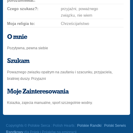
porozumiewać:
Czego szukasz?:
przyjaźni, poważnego
związku, nie wiem
Moja religia to:
Chrześcijaństwo
O mnie
Pozytywna, pewna siebie
Szukam
Powaznego zwiazku opatrym na zaufaniu i szacunku, przyjaciela,
bratniej duszy. Przyjazni
Moje Zainteresowania
Ksiazka, zajecia manualne, sport szczegolnie wodny.
Copyrights © Polskie Serca : Polish Hearts :
Polskie Randki
:
Polski Serwis
Randkowy
dla Polek i Polaków na emigracji.