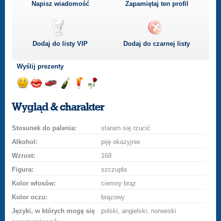
Napisz wiadomość
Zapamiętaj ten profil
Dodaj do listy
VIP
Dodaj do czarnej listy
Wyślij prezenty
Wyślij
Wyślij
Przejażdżka
Wyślij
Wyślij
Wyślij
uśmiech
buziaka
samochodem
szampana
drinka
różę
Wygląd & charakter
Stosunek do palenia:
staram się rzucić
Alkohol:
piję okazyjnie
Wzrost:
168
Figura:
szczupła
Kolor włosów:
ciemny brąz
Kolor oczu:
brązowy
Języki, w których mogę się
polski, angielski, norweski