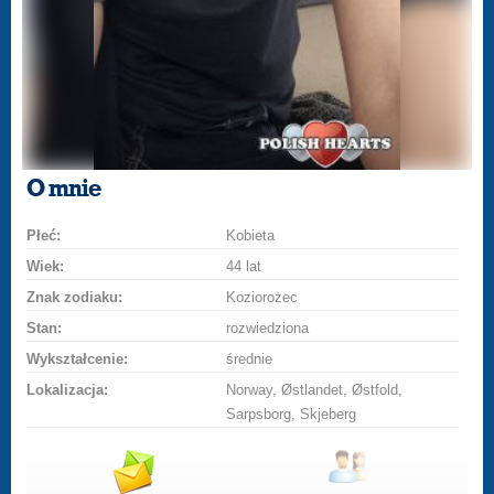
O mnie
Płeć:
Kobieta
Wiek:
44 lat
Znak zodiaku:
Koziorożec
Stan:
rozwiedziona
Wykształcenie:
średnie
Lokalizacja:
Norway, Østlandet, Østfold,
Sarpsborg, Skjeberg