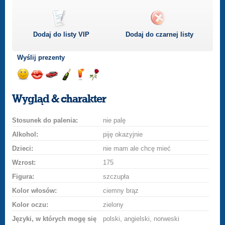
Dodaj do listy
VIP
Dodaj do czarnej listy
Wyślij prezenty
Wyślij
Wyślij
Przejażdżka
Wyślij
Wyślij
Wyślij
uśmiech
buziaka
samochodem
szampana
drinka
różę
Wygląd & charakter
Stosunek do palenia:
nie palę
Alkohol:
piję okazyjnie
Dzieci:
nie mam ale chcę mieć
Wzrost:
175
Figura:
szczupła
Kolor włosów:
ciemny brąz
Kolor oczu:
zielony
Języki, w których mogę się
polski, angielski, norweski