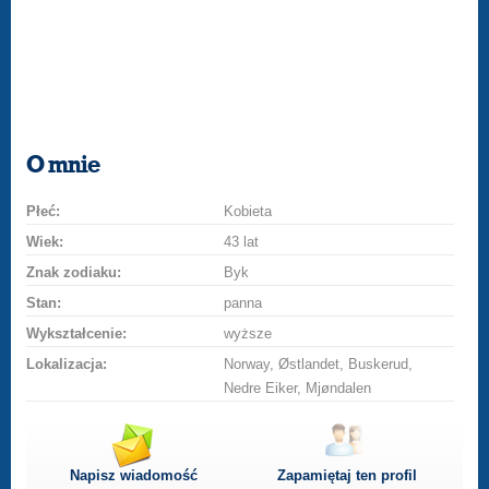
O mnie
Płeć:
Kobieta
Wiek:
43 lat
Znak zodiaku:
Byk
Stan:
panna
Wykształcenie:
wyższe
Lokalizacja:
Norway, Østlandet, Buskerud,
Nedre Eiker, Mjøndalen
Napisz wiadomość
Zapamiętaj ten profil