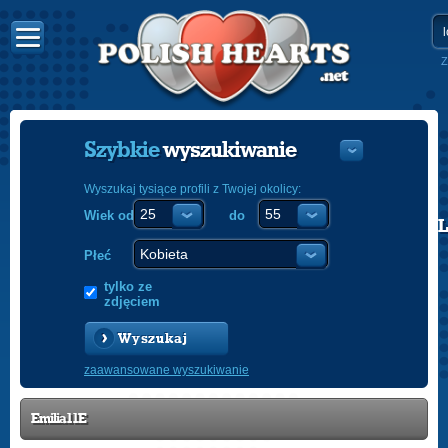
Z
Szybkie
wyszukiwanie
Wyszukaj tysiące profili z Twojej okolicy:
Wiek od
do
POLISH
ENGLISH
Płeć
tylko ze
zdjęciem
Wyszukaj
zaawansowane wyszukiwanie
Emilia11E