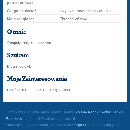
porozumiewać:
Czego szukasz?:
przyjaźni, poważnego związku
Moja religia to:
Chrześcijaństwo
O mnie
Sympatyczna, miła, uczciwa
Szukam
Drogiej połówki
Moje Zainteresowania
Podróże, kulinaria, sztuka, muzyka, kino
Copyrights © Polskie Serca : Polish Hearts :
Polskie Randki
:
Polski Serwis
Randkowy
dla Polek i Polaków na emigracji.
Strona jest objęta prawami autorskimi oraz
regulaminem
. Korzystając ze