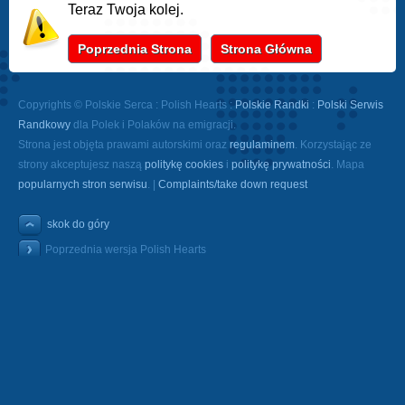
Teraz Twoja kolej.
Poprzednia Strona
Strona Główna
Copyrights © Polskie Serca : Polish Hearts :
Polskie Randki
:
Polski Serwis
Randkowy
dla Polek i Polaków na emigracji.
Strona jest objęta prawami autorskimi oraz
regulaminem
. Korzystając ze
strony akceptujesz naszą
politykę cookies
i
politykę prywatności
. Mapa
popularnych stron serwisu
. |
Complaints/take down request
skok do góry
Poprzednia wersja Polish Hearts