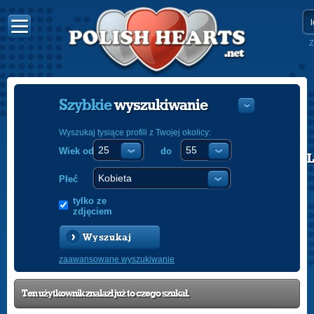
Z
Szybkie
wyszukiwanie
Wyszukaj tysiące profili z Twojej okolicy:
Wiek od
do
POLISH
ENGLISH
Płeć
tylko ze
zdjęciem
Wyszukaj
zaawansowane wyszukiwanie
Ten użytkownik znalazł już to czego szukał.